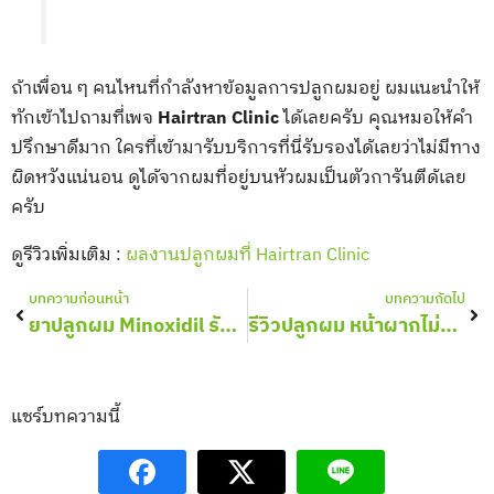
ถ้าเพื่อน ๆ คนไหนที่กำลังหาข้อมูลการปลูกผมอยู่ ผมแนะนำให้
ทักเข้าไปถามที่เพจ
Hairtran Clinic
ได้เลยครับ คุณหมอให้คำ
ปรึกษาดีมาก ใครที่เข้ามารับบริการที่นี่รับรองได้เลยว่าไม่มีทาง
ผิดหวังแน่นอน ดูได้จากผมที่อยู่บนหัวผมเป็นตัวการันตีด้เลย
ครับ
ดูรีวิวเพิ่มเติม :
ผลงานปลูกผมที่ Hairtran Clinic
Prev
Nex
บทความก่อนหน้า
บทความถัดไป
ยาปลูกผม Minoxidil รักษาผมร่วง ผมบางได้จริงไหม?
รีวิวปลูกผม หน้าผากไม่สวย ทรงเหลี่ยม แก้ได้ด้วยการปลูกผม
แชร์บทความนี้