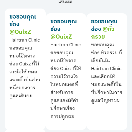
เส้นผม
ขอขอบคุณ
ขอขอบคุณ
ขอขอบคุณ
ช่อง
ช่อง
ช่อง
@หัว
@OuixZ
@OuixZ
กรวย
Hairtran Clinic
Hairtran Clinic
ขอขอบคุณ
ขอขอบคุณ
ขอขอบคุณ
ช่อง หัวกรวย ที่
หมอโอ๊ตจาก
หมอโอ๊ตจาก
เชื่อมั่นใน
ช่อง Ouixz ที่ไว้
ช่อง Ouixz ที่ให้
Hairtran Clinic
วางใจให้ หมอ
ความไว้วางใจ
และเลือกให้
แพตตี้ เป็นส่วน
ในหมอแพตตี้
หมอแพตตี้เป็น
หนึ่งของการ
สำหรับการ
ที่ปรึกษาในการ
ดูแลเส้นผม
ดูแลและให้คำ
ดูแลปัญหาผม
ปรึกษาเรื่อง
การปลูกผม