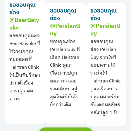
ขอขอบคุณ
ขอขอบคุณ
ขอขอบคุณ
ช่อง
ช่อง
ช่อง
@BeerBaiy
@PersianG
@PersianG
oke
uy
uy
ขอขอบคุณเพจ
ขอบคุณช่อง
ขอขอบคุณ
BeerBaiyoke ที่
Persian Guy ที่
ช่อง Persian
ไว้วางใจคุณ
เลือก Hairtran
Guy จากใจที่
หมอแพตตี้
Clinic ดูแล
มอบความไว้
Hairtran Clinic
เรื่องการปลูก
วางใจให้
ให้เป็นที่ปรึกษา
ผมถาวร และ
Hairtran Clinic
ส่วนตัวเรื่อง
ร่วมเดินทางสู่
ดูแลเรื่องการ
การปลูกผม
ลุคใหม่ที่มั่นใจ
ปลูกผม พร้อม
ถาวร
ยิ่งกว่าเดิม
อัปเดตผลลัพธ์
หลังปลูก 1 ปี