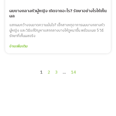
ผมบางกลางหัวผู้หญิง เกิดจากอะไร? รักษาอย่างไรให้เห็น
ผล
แสกผมกว้างจนขาดความมั่นใจ? เช็กสาเหตุอาการผมบางกลางหัว
ผู้หญิง และวิธีแก้ปัญหาแสกกลางบางให้ดูหนาขึ้น พร้อมเผย 5 วิธี
รักษาที่เห็นผลจริง
อ่านเพิ่มเติม
1
2
3
…
14