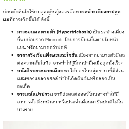
ก่อนตัดสินใจใช้ยา คุณผู้หญิงควรศึกษา
ผลข้างเคียงยาปลูก
ผม
ที่อาจเกิดขึ้นได้ ดังนี้
ภาวะขนดกตามตัว (Hypertrichosis)
เป็นผลข้างเคียง
ที่พบบ่อยจาก Minoxidil โดยอาจมีขนขึ้นตามใบหน้า
แขน หรือขามากกว่าปกติ
อาการวิงเวียนศีรษะและใจสั่น
เนื่องจากยาบางตัวมีผล
ต่อความดันโลหิต อาจทำให้รู้สึกหน้ามืดเมื่อลุกนั่งเร็วๆ
หนังศีรษะระคายเคือง
พบได้บ่อยในกลุ่มยาทาที่มีส่วน
ผสมของแอลกอฮอล์ ทำให้เกิดผื่นคันหรือลอกเป็น
สะเก็ด
อารมณ์แปรปรวน
ยาที่ส่งผลต่อฮอร์โมนอาจทำให้มี
อาการคัดตึงหน้าอก หรือประจำเดือนมาผิดปกติได้ใน
บางราย