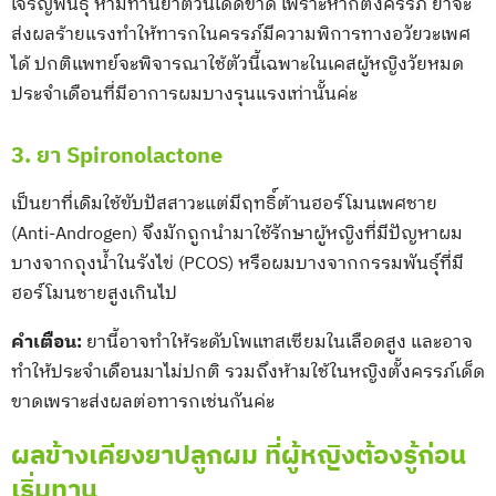
เจริญพันธุ์ ห้ามทานยาตัวนี้เด็ดขาด เพราะหากตั้งครรภ์ ยาจะ
ส่งผลร้ายแรงทำให้ทารกในครรภ์มีความพิการทางอวัยวะเพศ
ได้ ปกติแพทย์จะพิจารณาใช้ตัวนี้เฉพาะในเคสผู้หญิงวัยหมด
ประจำเดือนที่มีอาการผมบางรุนแรงเท่านั้นค่ะ
3. ยา Spironolactone
เป็นยาที่เดิมใช้ขับปัสสาวะแต่มีฤทธิ์ต้านฮอร์โมนเพศชาย
(Anti-Androgen) จึงมักถูกนำมาใช้รักษาผู้หญิงที่มีปัญหาผม
บางจากถุงน้ำในรังไข่ (PCOS) หรือผมบางจากกรรมพันธุ์ที่มี
ฮอร์โมนชายสูงเกินไป
คำเตือน:
ยานี้อาจทำให้ระดับโพแทสเซียมในเลือดสูง และอาจ
ทำให้ประจำเดือนมาไม่ปกติ รวมถึงห้ามใช้ในหญิงตั้งครรภ์เด็ด
ขาดเพราะส่งผลต่อทารกเช่นกันค่ะ
ผลข้างเคียงยาปลูกผม ที่ผู้หญิงต้องรู้ก่อน
เริ่มทาน