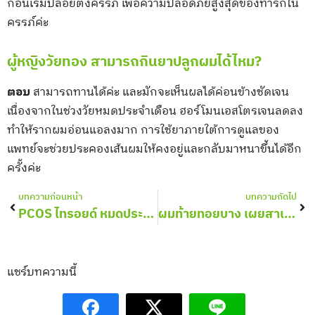
ก่อนเริ่มปล่อยตั้งครรภ์ เพื่อความปลอดภัยสูงสุดของทารกใน
ครรภ์ค่ะ
ผู้หญิงวัยทอง สามารถกินยาปลูกผมได้ไหม?
ตอบ
สามารถทานได้ค่ะ และมักจะเห็นผลได้ค่อนข้างชัดเจน
เนื่องจากในช่วงวัยหมดประจำเดือน ฮอร์โมนเอสโตรเจนลดลง
ทำให้รากผมอ่อนแอลงมาก การใช้ยาภายใต้การดูแลของ
แพทย์จะช่วยประคองเส้นผมให้คงอยู่และกลับมาหนาขึ้นได้อีก
ครั้งค่ะ
Prev
Nex
บทความก่อนหน้า
บทความถัดไป
PCOS ไทรอยด์ หมดประจำเดือน เกี่ยวข้องอย่างไรกับฮอร์โมนผมร่วง
ผมท้ายทอยบาง เผยสาเหตุ รักษาด้วยการปลูกผมได้ไหม?
แชร์บทความนี้