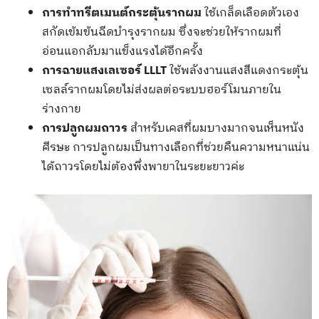
การทำทรีตเมนต์กระตุ้นรากผม
ใช้เกล็ดเลือดตัวเอง
สกัดเข้มข้นฉีดบำรุงรากผม ซึ่งจะช่วยให้รากผมที่
อ่อนแอกลับมาแข็งแรงได้อีกครั้ง
การฉายแสงเลเซอร์ LLLT
ใช้พลังงานแสงสีแดงกระตุ้น
เซลล์รากผมโดยไม่ส่งผลต่อระบบฮอร์โมนภายใน
ร่างกาย
การปลูกผมถาวร
สำหรับเคสที่ผมบางมากจนเห็นหนัง
ศีรษะ การปลูกผมเป็นทางเลือกที่ช่วยคืนความหนาแน่น
ได้ถาวรโดยไม่ต้องพึ่งพายาในระยะยาวค่ะ