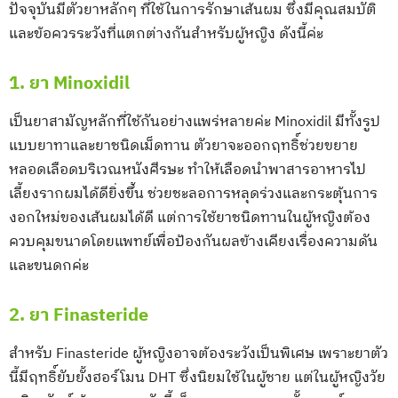
ปัจจุบันมีตัวยาหลักๆ ที่ใช้ในการรักษาเส้นผม ซึ่งมีคุณสมบัติ
และข้อควรระวังที่แตกต่างกันสำหรับผู้หญิง ดังนี้ค่ะ
1. ยา Minoxidil
เป็นยาสามัญหลักที่ใช้กันอย่างแพร่หลายค่ะ Minoxidil มีทั้งรูป
แบบยาทาและยาชนิดเม็ดทาน ตัวยาจะออกฤทธิ์ช่วยขยาย
หลอดเลือดบริเวณหนังศีรษะ ทำให้เลือดนำพาสารอาหารไป
เลี้ยงรากผมได้ดียิ่งขึ้น ช่วยชะลอการหลุดร่วงและกระตุ้นการ
งอกใหม่ของเส้นผมได้ดี แต่การใช้ยาชนิดทานในผู้หญิงต้อง
ควบคุมขนาดโดยแพทย์เพื่อป้องกันผลข้างเคียงเรื่องความดัน
และขนดกค่ะ
2. ยา Finasteride
สำหรับ Finasteride ผู้หญิงอาจต้องระวังเป็นพิเศษ เพราะยาตัว
นี้มีฤทธิ์ยับยั้งฮอร์โมน DHT ซึ่งนิยมใช้ในผู้ชาย แต่ในผู้หญิงวัย