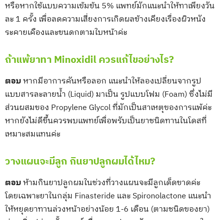
หรือหากใช้แบบความเข้มข้น 5% แพทย์มักแนะนำให้ทาเพียงวัน
ละ 1 ครั้ง เพื่อลดความเสี่ยงการเกิดผลข้างเคียงเรื่องผิวหนัง
ระคายเคืองและขนดกตามใบหน้าค่ะ
ถ้าแพ้ยาทา Minoxidil ควรแก้ไขอย่างไร?
ตอบ
หากมีอาการคันหรือลอก แนะนำให้ลองเปลี่ยนจากรูป
แบบสารละลายน้ำ (Liquid) มาเป็น รูปแบบโฟม (Foam) ซึ่งไม่มี
ส่วนผสมของ Propylene Glycol ที่มักเป็นสาเหตุของการแพ้ค่ะ
หากยังไม่ดีขึ้นควรพบแพทย์เพื่อพรับเป็นยาชนิดทานในโดสที่
เหมาะสมแทนค่ะ
วางแผนจะมีลูก กินยาปลูกผมได้ไหม?
ตอบ
ห้ามกินยาปลูกผมในช่วงที่วางแผนจะมีลูกเด็ดขาดค่ะ
โดยเฉพาะยาในกลุ่ม Finasteride และ Spironolactone แนะนำ
ให้หยุดยาทานล่วงหน้าอย่างน้อย 1-6 เดือน (ตามชนิดของยา)