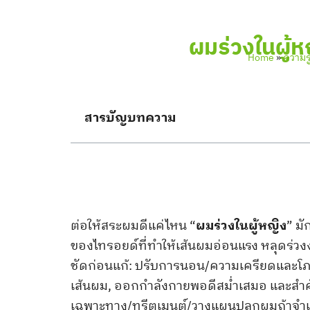
ผมร่วงในผู้ห
Home
»
ความร
สารบัญบทความ
ต่อให้สระผมดีแค่ไหน “
ผมร่วงในผู้หญิง
” มั
ของไทรอยด์ที่ทำให้เส้นผมอ่อนแรง หลุดร่วงง่า
ชัดก่อนแก้: ปรับการนอน/ความเครียดและโภช
เส้นผม, ออกกำลังกายพอดีสม่ำเสมอ และสำค
เฉพาะทาง/ทรีตเมนต์/วางแผนปลูกผมถ้าจำเป็น