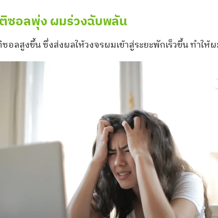
ติซอลพุ่ง ผมร่วงฉับพลัน
อลสูงขึ้น ซึ่งส่งผลให้วงจรผมเข้าสู่ระยะพักเร็วขึ้น ทำให