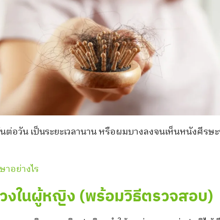
นต่อวัน เป็นระยะเวลานาน หรือผมบางลงจนเห็นหนังศีรษะชั
กษาอย่างไร
่วงในผู้หญิง (พร้อมวิธีตรวจสอบ)