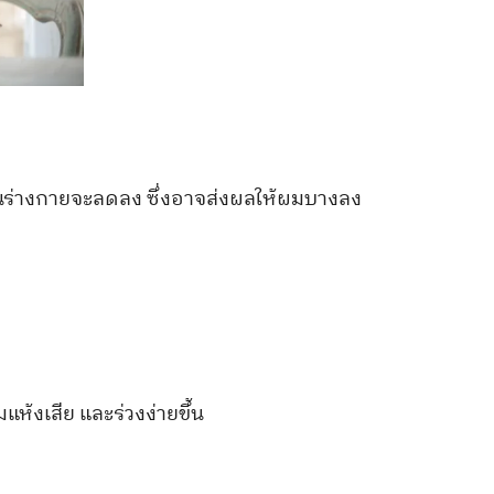
ในร่างกายจะลดลง ซึ่งอาจส่งผลให้ผมบางลง
้งเสีย และร่วงง่ายขึ้น