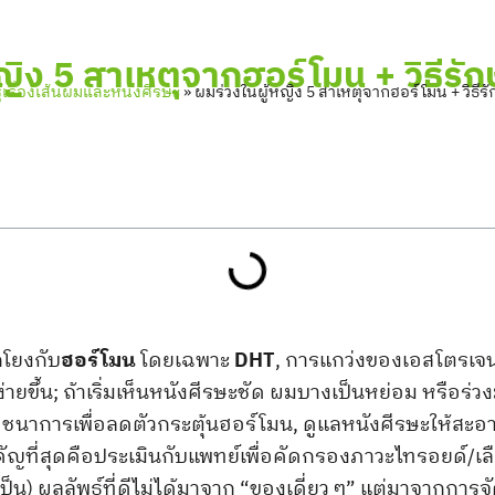
ญิง 5 สาเหตุจากฮอร์โมน + วิธีรักษ
ู้เรื่องเส้นผมและหนังศีรษะ
»
ผมร่วงในผู้หญิง 5 สาเหตุจากฮอร์โมน + วิธีรั
กโยงกับ
ฮอร์โมน
โดยเฉพาะ
DHT
, การแกว่งของเอสโตรเจ
ยขึ้น; ถ้าเริ่มเห็นหนังศีรษะชัด ผมบางเป็นหย่อม หรือร่วง
นาการเพื่อลดตัวกระตุ้นฮอร์โมน, ดูแลหนังศีรษะให้สะอา
ัญที่สุดคือประเมินกับแพทย์เพื่อคัดกรองภาวะไทรอยด์/เ
) ผลลัพธ์ที่ดีไม่ได้มาจาก “ของเดี่ยว ๆ” แต่มาจากการจ