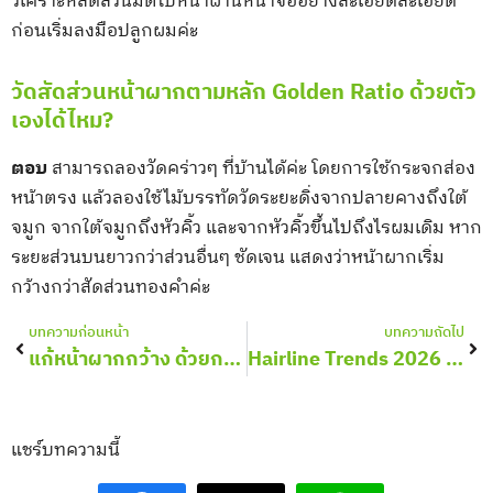
วิเคราะห์สัดส่วนมิติใบหน้าผ่านหน้าจออย่างละเอียดละเอียด
ก่อนเริ่มลงมือปลูกผมค่ะ
วัดสัดส่วนหน้าผากตามหลัก Golden Ratio ด้วยตัว
เองได้ไหม?
ตอบ
สามารถลองวัดคร่าวๆ ที่บ้านได้ค่ะ โดยการใช้กระจกส่อง
หน้าตรง แล้วลองใช้ไม้บรรทัดวัดระยะดิ่งจากปลายคางถึงใต้
จมูก จากใต้จมูกถึงหัวคิ้ว และจากหัวคิ้วขึ้นไปถึงไรผมเดิม หาก
ระยะส่วนบนยาวกว่าส่วนอื่นๆ ชัดเจน แสดงว่าหน้าผากเริ่ม
กว้างกว่าสัดส่วนทองคำค่ะ
Prev
Nex
บทความก่อนหน้า
บทความถัดไป
แก้หน้าผากกว้าง ด้วยการปลูกผมปรับกรอบหน้า
Hairline Trends 2026 อัปเดตเทรนด์แนวไรผมยอดนิยม
แชร์บทความนี้