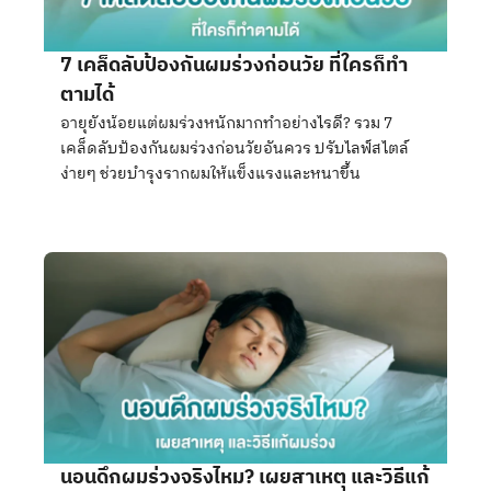
7 เคล็ดลับป้องกันผมร่วงก่อนวัย ที่ใครก็ทำ
ตามได้
อายุยังน้อยแต่ผมร่วงหนักมากทำอย่างไรดี? รวม 7
เคล็ดลับป้องกันผมร่วงก่อนวัยอันควร ปรับไลฟ์สไตล์
ง่ายๆ ช่วยบำรุงรากผมให้แข็งแรงและหนาขึ้น
นอนดึกผมร่วงจริงไหม? เผยสาเหตุ และวิธีแก้