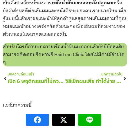
เห็นถึงประโยชน์ของการ
หมักน้ำมันมะกอกหลังปลูกผม
หรือ
ยังว่าส่งผลดีต่อเส้นผมและหนังศีรษะของคนเราขนาดไหน เมื่อ
รู้แบบนี้แล้วเราขอแนะนำให้ลูกค้าดูเเลสุขภาพเส้นผมตามที่คุณ
หมอแนะนำอย่างเคร่งครัดด้วยนะคะ เพื่อเส้นผมที่สวยงามของ
ตัวเราเองในอนาคตและตลอดไป
สำหรับใครที่อ่านบทความเรื่องน้ำมันมะกอกแล้วยังมีข้อสงสัย
สามารถติดต่อปรึกษาฟรี Hairtran Clinic โดยไม่มีค่าใช้จ่ายใด
ๆ
Prev
Nex
บทความก่อนหน้า
บทความถัดไป
เปิด 6 พฤติกรรมที่ไม่ควรทำ สระผมผิดวิธี เสี่ยงผมร่วง
วิธีเช็คผมเสีย ทำได้ง่าย ๆ ด้วยตัวเองปัญหาเส้นผมที่คนมักมองข้าม
แชร์บทความนี้