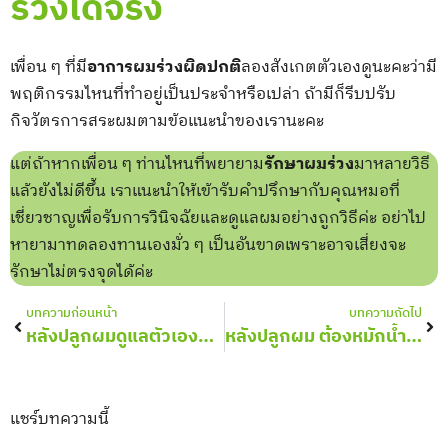
ร่วงได้จริง
เพื่อน ๆ ที่มี
อาการผมร่วงผิดปกติ
ลองสังเกตตัวเองดูนะคะว่ามี
พฤติกรรมไหนที่ทำอยู่เป็นประจำหรือเปล่า ถ้ามีก็รีบปรับ
กิจวัตรการสระผมตามข้อแนะนำของเรานะคะ
แต่ถ้าหากเพื่อน ๆ ท่านไหนที่พยายาม
รักษาผมร่วง
มาหลายวิธี
แล้วยังไม่ดีขึ้น เราแนะนำให้เข้ารับคำปรึกษากับคุณหมอที่
เชี่ยวชาญเพื่อรับการวินิจฉัยและดูแลผมอย่างถูกวิธีค่ะ อย่าไป
หายามาทดลองทานเองมั่ว ๆ เป็นอันขาดเพราะอาจเสี่ยงจะ
รักษาไม่ตรงจุดได้ค่ะ
Prev
Nex
บทความก่อนหน้า
บทความถัดไป
หลังปลูกผมดูแลตัวเองยังไง?
หลังปลูกผม ต้องหมักน้ำมันมะกอกไหม? ทำบ่อยแค่ไหน?
แชร์บทความนี้