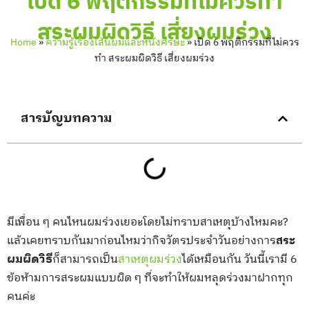
เปิด 6 พฤติกรรมที่ไม่ควรทำ
สระผมผิดวิธี เสี่ยงผมร่วง
Home
»
ความรู้เรื่องเส้นผมและหนังศีรษะ
»
เปิด 6 พฤติกรรมที่ไม่ควร
ทำ สระผมผิดวิธี เสี่ยงผมร่วง
สารบัญบทความ
มีเพื่อน ๆ คนไหนผมร่วงเยอะโดยไม่ทราบสาเหตุบ้างไหมคะ?
แล้วเคยทราบกันมาก่อนไหมว่ากิจวัตรประจำวันอย่างการ
สระ
ผมผิดวิธี
ก็สามารถเป็น
สาเหตุผมร่วง
ได้เหมือนกัน วันนี้เรามี 6
ข้อห้ามการสระผมแบบผิด ๆ ที่จะทำให้ผมหลุดร่วงมาฝากทุก
คนค่ะ