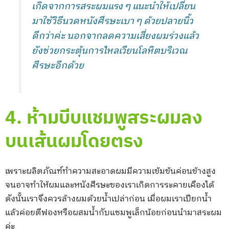
เกิดจากการสระผมแรง ๆ แนะนำให้เปลี่ยน
มาใช้วิธีนวดหนังศีรษะเบา ๆ ด้วยปลายนิ้ว
ดีกว่าค่ะ นอกจากลดความเสี่ยงผมร่วงแล้ว
ยังช่วยกระตุ้นการไหลเวียนโลหิตบริเวณ
ศีรษะอีกด้วย
4. ห้ามบีบแชมพูสระผมลง
บนเส้นผมโดยตรง
เพราะผลิตภัณฑ์ทำความสะอาดผมมีความเข้มข้นค่อนข้างสูง
จนอาจทำให้ผมและหนังศีรษะของเราเกิดการระคายเคืองได้
ดังนั้นเราจึงควรล้างผมด้วยน้ำเปล่าก่อน เมื่อผมเราเปียกน้ำ
แล้วค่อยตีฟองหรือผสมน้ำกับแชมพูเล็กน้อยก่อนนำมาสระผม
ค่ะ