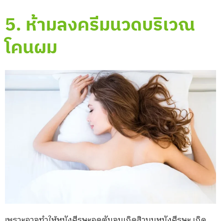
5. ห้ามลงครีมนวดบริเวณ
โคนผม
เพราะอาจทำให้หนังศีรษะอุดตันจนเกิดสิวบนหนังศีรษะ เกิด