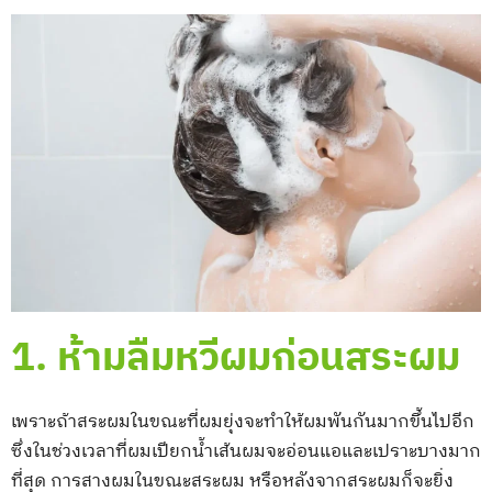
1. ห้ามลืมหวีผมก่อนสระผม
เพราะถ้าสระผมในขณะที่ผมยุ่งจะทำให้ผมพันกันมากขึ้นไปอีก
ซึ่งในช่วงเวลาที่ผมเปียกน้ำเส้นผมจะอ่อนแอและเปราะบางมาก
ที่สุด การสางผมในขณะสระผม หรือหลังจากสระผมก็จะยิ่ง