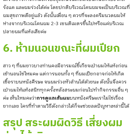
รังแค และผมร่วงได้ค่ะ โดยปกติบริเวณโคนผมจะเป็นบริเวณที่
ผมสุขภาพดีอยู่แล้ว ดังนั้นเพื่อน ๆ ควรที่จะลงครีมนวดผมให้
ห่างจากบริเวณโคนผม 2-3 เซนติเมตรขึ้นไปหรือแค่บริเวณ
ปลายผมที่แห้งเสียค่ะ
6. ห้ามนอนขณะที่ผมเปียก
สาว ๆ ที่ผมยาวบางท่านคงมีอารมณ์ขี้เกียจเป่าผมให้แห้งก่อน
เข้านอนใช่ไหมคะ แต่การนอนทั้ง ๆ ที่ผมเปียกอาจก่อให้เกิด
เชื้อราบนหนังศีรษะ จนผมร่วงหัวล้านได้ด้วยนะ ดังนั้นจึงควร
เป่าผมให้แห้งสนิททุกครั้งหลังสระผมก่อนไปทำกิจกรรมอื่น ๆ
ค่ะ เห็นไหมคะว่า
การดูแลเส้นผม
บนหนังศรีษะเราไม่ใช่เรื่อง
ยากเลย ใครที่ทำตามวิธีดังกล่าวได้ก็จะช่วยลดปัญหาเหล่านี้ได้
สรุป สระผมผิดวิธี เสี่ยงผม