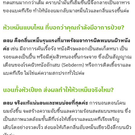
ทดแทนมากกว่าเดิม คราบน้ำมันที่เยิ้มขึ้นนี้จึงกลายเป็นอาหาร
ของแบคทีเรีย ทำให้น้องผมกลับมาเหม็นไวและกลิ่นแรงขึ้นค่ะ
หัวเหม็นแบบไหน ที่บอกว่าคุณกำลังมีอาการป่วย?
ตอบ
คือกลิ่นเหม็นรุนแรงที่มาพร้อมอาการผิดพบบนผิวหนัง
ค่ะ
เช่น มีอาการคันเรื้อรัง หนังศีรษะลอกเป็นสะเก็ดหนา เป็น
รอยแดงเป็นปื้น หรือมีตุ่มสิวหนองขึ้นกระจาย ซึ่งเป็นสัญญาณ
เตือนของโรคผิวหนังอักเสบ (Sebderm) หรือการติดเชื้อราและ
แบคทีเรีย ไม่ใช่แค่ความสกปรกทั่วไปค่ะ
นอนทั้งหัวเปียก ส่งผลทำให้หัวเหม็นจริงไหม?
ตอบ
จริงแท้แน่นอนและพบบ่อยที่สุดค่ะ
การนอนตอนโคน
ผมยังชื้น จะสร้างความอับชื้นและความร้อนสะสมบนหมอน ซึ่ง
เป็นสภาพแวดล้อมชั้นดีที่เร่งให้เชื้อราและแบคทีเรียเจริญ
เติบโตอย่างรวดเร็ว ส่งผลให้เกิดกลิ่นอับเหม็นเขียวฝังลึกบนผิว