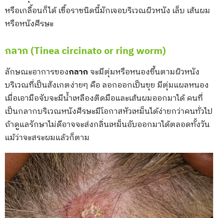
หรือเกลื้อนก็ได้ เชื้อราชนิดนี้มักเจอบริเวณผิวหนัง เล็บ เส้นผม
หรือหนังศีรษะ
กลาก (Tinea circinato or ring worm)
ลักษณะอาการของ
กลาก
จะมีตุ่มหรือหนองขึ้นตามผิวหนัง
บริเวณที่เป็นสังเกตง่ายๆ คือ ลอกออกเป็นขุย มีตุ่มแผลหนอง
เมื่อเอามือจับจะมีน้ำเหลืองติดมือและเส้นผมออกมาได้ คนที่
เป็นกลากบริเวณหนังศีรษะมีโอกาสหัวเหม็นได้ง่ายกว่าคนทั่วไป
ถ้าดูแลรักษาไม่ดีอาจจะส่งกลิ่นเหม็นอับออกมาได้ตลอดทั้งวัน
แม้ว่าจะสระผมแล้วก็ตาม