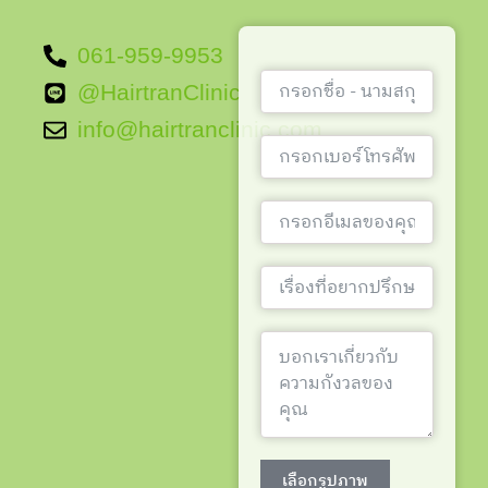
061-959-9953
@HairtranClinic
info@hairtranclinic.com
เลือกรูปภาพ