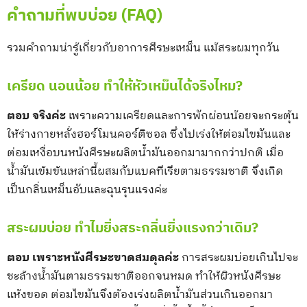
คำถามที่พบบ่อย (FAQ)
รวมคำถามน่ารู้เกี่ยวกับอาการศีรษะเหม็น แม้สระผมทุกวัน
เครียด นอนน้อย ทำให้หัวเหม็นได้จริงไหม?
ตอบ
จริงค่ะ
เพราะความเครียดและการพักผ่อนน้อยจะกระตุ้น
ให้ร่างกายหลั่งฮอร์โมนคอร์ติซอล ซึ่งไปเร่งให้ต่อมไขมันและ
ต่อมเหงื่อบนหนังศีรษะผลิตน้ำมันออกมามากกว่าปกติ เมื่อ
น้ำมันเข้มข้นเหล่านี้ผสมกับแบคทีเรียตามธรรมชาติ จึงเกิด
เป็นกลิ่นเหม็นอับและฉุนรุนแรงค่ะ
สระผมบ่อย ทำไมยิ่งสระกลิ่นยิ่งแรงกว่าเดิม?
ตอบ
เพราะหนังศีรษะขาดสมดุลค่ะ
การสระผมบ่อยเกินไปจะ
ชะล้างน้ำมันตามธรรมชาติออกจนหมด ทำให้ผิวหนังศีรษะ
แห้งขอด ต่อมไขมันจึงต้องเร่งผลิตน้ำมันส่วนเกินออกมา