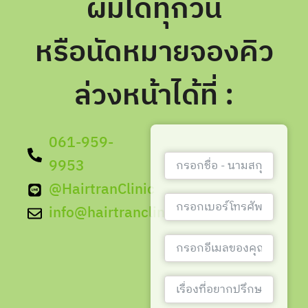
ผมได้ทุกวัน
หรือนัดหมายจองคิว
ล่วงหน้าได้ที่ :
061-959-
9953
@HairtranClinic
info@hairtranclinic.com