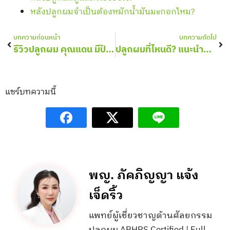
หลังปลูกผมจำเป็นต้องหมักน้ำมันมะกอกไหม?
Prev
Nex
บทความก่อนหน้า
บทความถัดไป
รีวิวปลูกผม คุณแดน มีปัญหาหัวเถิก จนทำให้ไม่มั่นใจ
ปลูกผมที่ไหนดี? แนะนำการเลือกคลินิกปลูกผม รักษาผมร่วง ศรีษะล้าน​
แชร์บทความนี้
พญ. ภัคภิญญา แจ้ง
เจ็ดริ้ว
แพทย์ผู้เชี่ยวชาญด้านศัลยกรรม
ปลูกผม ABHRS Certified | Full