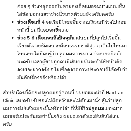
ค่อย ๆ ร่วงหลุดออกไปตามสะเก็ดแผลจนบางแบบเห็น
ได้ชัด บอกเลยว่าช่วงนี้ขนาดตัวผมยังเครียดครับ
ช่วงเดือนที่ 4
จะเริ่มมีไรผมขึ้นจากบริเวณที่ร่วงไปก่อน
หน้านี้ ผมนี่แอบอมยิ้มเลย
ช่วง 5-6 เดือนจนถึงปัจจุบัน
เส้นผมที่ปลูกไปเริ่มขึ้น
เรียงตัวสวยชัดเจน เหมือนธรรมชาติสุด ๆ เดินไปไหนมา
ไหนแทบไม่มีคนรู้ว่าปลูกผมถาวรมา แต่จะบอกอีกข้อ
นะครับ เวลาผู้ชายทุกคนมีเส้นผมมันจะทำให้หน้าเด็ก
ลงเยอะมากจริง ๆ ไม่เชื่อดูจากภาพประกอบก็ได้ครับว่า
มันคือเรื่องจริงหรือเปล่า
สำหรับใครที่คิดจะปลูกผมอยู่ตอนนี้ ผมขอแนะนำที่ Hairtran
Clinic เลยครับ รับรองไม่ผิดหวังและไม่ต้องมานั่ง ลุ้นว่าปลูก
ผมถาวรไปแล้วผมจะขึ้นหรือเปล่า ที่นี่มี
รีวิวปลูกผม
เยอะมาก
ผมขอรับประกันเลยว่าขึ้นจริง ผมขอเอาตัวเองยืนยันได้เลย
ครับ