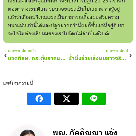
เลยนะคะ สิ่งที่คุณหมอทำจึงเป็นการปลูก 20-25 กราฟท์
ต่อตารางเซนติเมตรบนรอยแผลเป็นไปเลย เพราะรู้อยู่
แล้วว่าเลือดบริเวณแผลเป็นสามารถเลี้ยงผมด้วยความ
หนาแน่นเท่านี้ได้และปลูกมากกว่านี้ผมก็ขึ้นแค่นี้อยู่ดี เรา
จะได้ไม่ต้องเสียผมของเราไปโดยไม่จำเป็นด้วยค่ะ
Prev
Nex
บทความก่อนหน้า
บทความถัดไป
นวดศีรษะ กระตุ้นรากผม ลดปัญหาผมร่วงได้จริงไหม
น้ำผึ้งช่วยเร่งผมยาวจริงไหม
แชร์บทความนี้
พญ. ภัคภิญญา แจ้ง