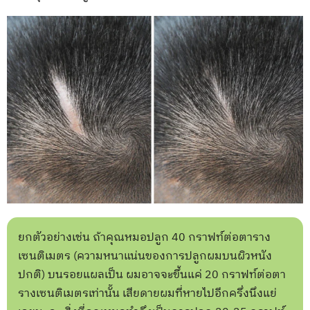
ยกตัวอย่างเช่น ถ้าคุณหมอปลูก 40 กราฟท์ต่อตาราง
เซนติเมตร (ความหนาแน่นของการปลูกผมบนผิวหนัง
ปกติ) บนรอยแผลเป็น ผมอาจจะขึ้นแค่ 20 กราฟท์ต่อตา
รางเซนติเมตรเท่านั้น เสียดายผมที่หายไปอีกครึ่งนึงแย่