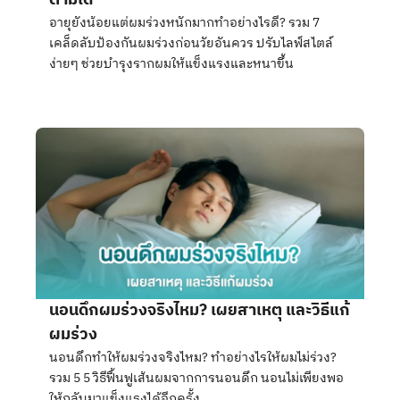
อายุยังน้อยแต่ผมร่วงหนักมากทำอย่างไรดี? รวม 7
เคล็ดลับป้องกันผมร่วงก่อนวัยอันควร ปรับไลฟ์สไตล์
ง่ายๆ ช่วยบำรุงรากผมให้แข็งแรงและหนาขึ้น
นอนดึกผมร่วงจริงไหม? เผยสาเหตุ และวิธีแก้
ผมร่วง
นอนดึกทำให้ผมร่วงจริงไหม? ทำอย่างไรให้ผมไม่ร่วง?
รวม 5 5 วิธีฟื้นฟูเส้นผมจากการนอนดึก นอนไม่เพียงพอ
ให้กลับมาแข็งแรงได้อีกครั้ง