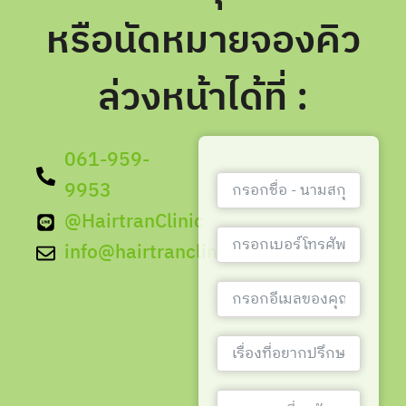
หรือนัดหมายจองคิว
ล่วงหน้าได้ที่ :
061-959-
9953
@HairtranClinic
info@hairtranclinic.com