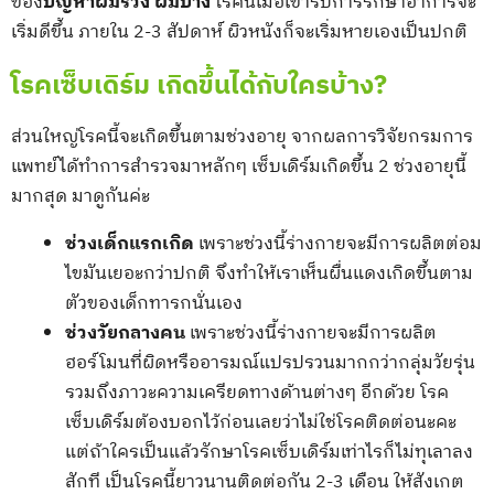
ของ
ปัญหาผมร่วง ผมบาง
โรคนี้เมื่อเข้ารับการรักษาอาการจะ
เริ่มดีขึ้น ภายใน 2-3 สัปดาห์ ผิวหนังก็จะเริ่มหายเองเป็นปกติ
โรคเซ็บเดิร์ม เกิดขึ้นได้กับใครบ้าง?
ส่วนใหญ่โรคนี้จะเกิดขึ้นตามช่วงอายุ จากผลการวิจัยกรมการ
แพทย์ได้ทำการสำรวจมาหลักๆ เซ็บเดิร์มเกิดขึ้น 2 ช่วงอายุนี้
มากสุด มาดูกันค่ะ
ช่วงเด็กแรกเกิด
เพราะช่วงนี้ร่างกายจะมีการผลิตต่อม
ไขมันเยอะกว่าปกติ จึงทำให้เราเห็นผื่นแดงเกิดขึ้นตาม
ตัวของเด็กทารกนั่นเอง
ช่วงวัยกลางคน
เพราะช่วงนี้ร่างกายจะมีการผลิต
ฮอร์โมนที่ผิดหรืออารมณ์แปรปรวนมากกว่ากลุ่มวัยรุ่น
รวมถึงภาวะความเครียดทางด้านต่างๆ อีกด้วย โรค
เซ็บเดิร์มต้องบอกไว้ก่อนเลยว่าไม่ใช่โรคติดต่อนะคะ
แต่ถ้าใครเป็นแล้วรักษาโรคเซ็บเดิร์มเท่าไรก็ไม่ทุเลาลง
สักที เป็นโรคนี้ยาวนานติดต่อกัน 2-3 เดือน ให้สังเกต