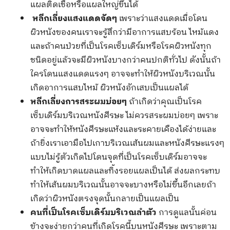
แผลติดเชื้อหรือแผลใหญ่ขึ้นได้
หลีกเลี่ยงแสงแดดจัดๆ
เพราะว่าแสงแดดเมื่อโดน
ผิวหนังของคนเราจะรู้สึกว่ามีอาการแสบร้อน ไหม้แดง
และถ้าคนป่วยที่เป็นโรคเซ็บเดิร์มหรือโรคผิวหนังทุก
ชนิดอยู่แล้วจะมีผิวหนังบางกว่าคนปกติทั่วไป ดังนั้นถ้า
ใครโดนแสงแดดแรงๆ อาจจะทำให้ผิวหนังบริเวณนั้น
เกิดอาการแสบไหม้ ผิวหนังอักเสบเป็นแผลได้
หลีกเลี่ยงการสระผมบ่อยๆ
ถ้าเกิดว่าคุณเป็นโรค
เซ็บเดิร์มบริเวณหนังศีรษะ ไม่ควรสระผมบ่อยๆ เพราะ
อาจจะทำให้หนังศีรษะแห้งและระคายเคืองได้ง่ายและ
ถ้ายิ่งเราเอามือไปเกาบริเวณเส้นผมและหนังศีรษะแรงๆ
แบบไม่รู้ตัวเกิดไปโดนจุดที่เป็นโรคเซ็บเดิร์มอาจจะ
ทำให้เกิดบาดแผลและทิ้งรอยแผลเป็นได้ ส่งผลกระทบ
ทำให้เส้นผมบริเวณนั้นอาจจะบางหรือไม่ขึ้นอีกเลยถ้า
เกิดว่าผิวหนังตรงจุดนั้นกลายเป็นแผลเป็น
คนที่เป็นโรคเซ็บเดิร์มบริเวณลำตัว
การดูแลนั้นค่อน
ข้างจะง่ายกว่าคนที่เกิดโรคนี้บนหนังศีรษะ เพราะตาม