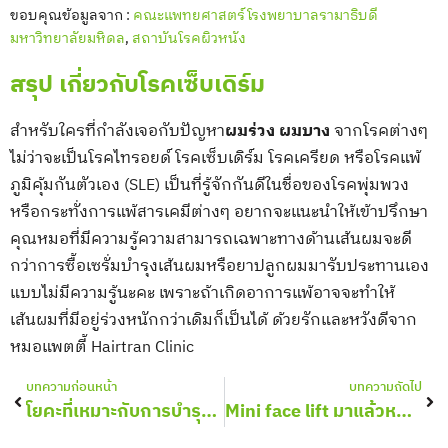
ขอบคุณข้อมูลจาก :
คณะแพทยศาสตร์โรงพยาบาลรามาธิบดี
มหาวิทยาลัยมหิดล
,
สถาบันโรคผิวหนัง
สรุป เกี่ยวกับโรคเซ็บเดิร์ม
สำหรับใครที่กำลังเจอกับปัญหา
ผมร่วง ผมบาง
จากโรคต่างๆ
ไม่ว่าจะเป็นโรคไทรอยด์ โรคเซ็บเดิร์ม โรคเครียด หรือโรคแพ้
ภูมิคุ้มกันตัวเอง (SLE) เป็นที่รู้จักกันดีในชื่อของโรคพุ่มพวง
หรือกระทั่งการแพ้สารเคมีต่างๆ อยากจะแนะนำให้เข้าปรึกษา
คุณหมอที่มีความรู้ความสามารถเฉพาะทางด้านเส้นผมจะดี
กว่าการซื้อเซรั่มบำรุงเส้นผมหรือยาปลูกผมมารับประทานเอง
แบบไม่มีความรู้นะคะ เพราะถ้าเกิดอาการแพ้อาจจะทำให้
เส้นผมที่มีอยู่ร่วงหนักกว่าเดิมก็เป็นได้ ด้วยรักและหวังดีจาก
หมอแพตตี้ Hairtran Clinic
Prev
Nex
บทความก่อนหน้า
บทความถัดไป
โยคะที่เหมาะกับการบำรุงเส้นผมและโยคะเพื่อสุขภาพผมทำอย่างไร
Mini face lift มาแล้วหน้าผากกว้างสามารถปลูกผมหลังดึงหน้าได้ไหม