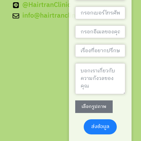
@HairtranClinic
info@hairtranclinic.com
เลือกรูปภาพ
ส่งข้อมูล