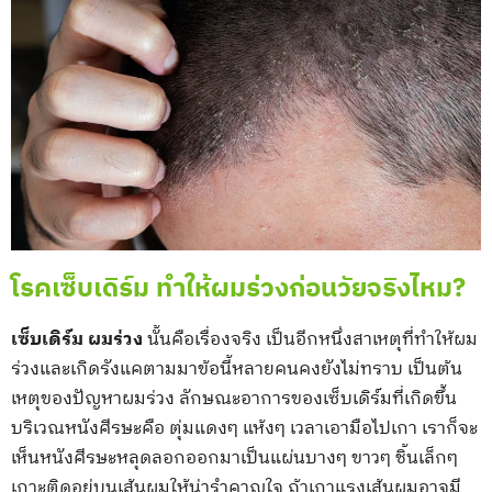
โรคเซ็บเดิร์ม ทำให้ผมร่วงก่อนวัยจริงไหม?
เซ็บเดิร์ม ผมร่วง
นั้นคือเรื่องจริง เป็นอีกหนึ่งสาเหตุที่ทำให้ผม
ร่วงและเกิดรังแคตามมาข้อนี้หลายคนคงยังไม่ทราบ เป็นต้น
เหตุของปัญหาผมร่วง ลักษณะอาการของเซ็บเดิร์มที่เกิดขึ้น
บริเวณหนังศีรษะคือ ตุ่มแดงๆ แห้งๆ เวลาเอามือไปเกา เราก็จะ
เห็นหนังศีรษะหลุดลอกออกมาเป็นแผ่นบางๆ ขาวๆ ชิ้นเล็กๆ
เกาะติดอยู่บนเส้นผมให้น่ารำคาญใจ ถ้าเกาแรงเส้นผมอาจมี