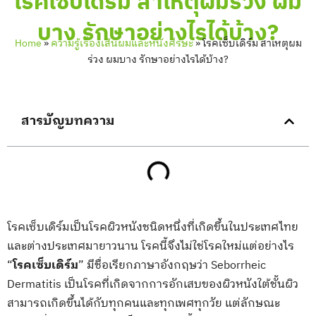
โรคเซ็บเดิร์ม สาเหตุผมร่วง ผม
บาง รักษาอย่างไรได้บ้าง?
Home
»
ความรู้เรื่องเส้นผมและหนังศีรษะ
»
โรคเซ็บเดิร์ม สาเหตุผม
ร่วง ผมบาง รักษาอย่างไรได้บ้าง?
สารบัญบทความ
โรคเซ็บเดิร์มเป็นโรคผิวหนังชนิดหนึ่งที่เกิดขึ้นในประเทศไทย
และต่างประเทศมายาวนาน โรคนี้จึงไม่ใช่โรคใหม่แต่อย่างไร
“
โรคเซ็บเดิร์ม
” มีชื่อเรียกภาษาอังกฤษว่า Seborrheic
Dermatitis เป็นโรคที่เกิดจากการอักเสบของผิวหนังใต้ชั้นผิว
สามารถเกิดขึ้นได้กับทุกคนและทุกเพศทุกวัย แต่ลักษณะ