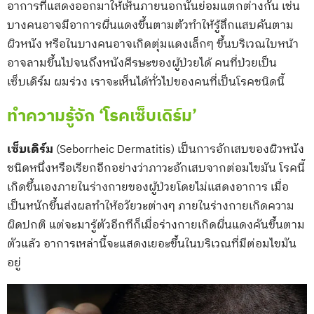
อาการที่แสดงออกมาให้เห็นภายนอกนั้นย่อมแตกต่างกัน เช่น
บางคนอาจมีอาการผื่นแดงขึ้นตามตัวทำให้รู้สึกแสบคันตาม
ผิวหนัง หรือในบางคนอาจเกิดตุ่มแดงเล็กๆ ขึ้นบริเวณใบหน้า
อาจลามขึ้นไปจนถึงหนังศีรษะของผู้ป่วยได้ คนที่ป่วยเป็น
เซ็บเดิร์ม ผมร่วง เราจะเห็นได้ทั่วไปของคนที่เป็นโรคชนิดนี้
ทำความรู้จัก ‘โรคเซ็บเดิร์ม’
เซ็บเดิร์ม
(Seborrheic Dermatitis) เป็นการอักเสบของผิวหนัง
ชนิดหนึ่งหรือเรียกอีกอย่างว่าภาวะอักเสบจากต่อมไขมัน โรคนี้
เกิดขึ้นเองภายในร่างกายของผู้ป่วยโดยไม่เเสดงอาการ เมื่อ
เป็นหนักขึ้นส่งผลทำให้อวัยวะต่างๆ ภายในร่างกายเกิดความ
ผิดปกติ แต่จะมารู้ตัวอีกทีก็เมื่อร่างกายเกิดผื่นแดงคันขึ้นตาม
ตัวแล้ว อาการเหล่านี้จะแสดงเยอะขึ้นในบริเวณที่มีต่อมไขมัน
อยู่