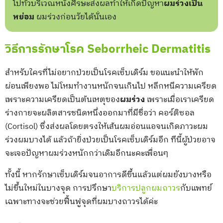
ไปทั่วบริเวณหนังศีรษะส่งผลทำให้เกิดปัญหา
ผมร่วงเป็น
หย่อม
ผมร่วงก่อนวัยได้นั่นเอง
วิธีการรักษาโรค Seborrheic Dermatitis
สำหรับใครที่ไม่อยากป่วยเป็นโรคเซ็บเดิร์ม ขอแนะนำให้พัก
ผ่อนเพียงพอ ไม่โหมทำงานหนักจนเกินไป หลีกหนีความเครียด
เพราะความเครียดเป็นต้นเหตุของ
ผมร่วง
เพราะเมื่อเราเครียด
ร่างกายจะผลิตสารชนิดหนึ่งออกมาที่มีชื่อว่า คอร์ติซอล
(Cortisol) ซึ่งส่งผลโดยตรงให้เส้นผมอ่อนแอจนเกิดภาวะผม
ร่วงผมบางได้ แล้วถ้ายิ่งป่วยเป็นโรคเซ็บเดิร์มอีก ทีนี้ผู้ป่วยอาจ
จะเจอปัญหาผมร่วงหนักกว่าเดิมอีกนะคะเพื่อนๆ
ทั้งนี้ หากรักษาเซ็บเดิร์มจนอาการดีขึ้นแล้วแต่ผมยังบางหรือ
ไม่ขึ้นใหม่ในบางจุด การปรึกษา
บริการปลูกผมถาวร
กับแพทย์
เฉพาะทางจะช่วยฟื้นฟูจุดที่ผมบางถาวรได้ค่ะ