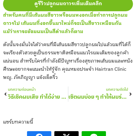
ดูรีวิวปลูกผมถาวรเพิ่มเติมคลิก
สำหรับคนที่มีเส้นผมสีขาวหรือผมหงอกเมื่อทำการปลูกผม
ถาวรไป เส้นผมที่งอกขึ้นมาใหม่ก็จะเป็นสีขาวเหมือนกัน
แม้ว่าเราจะย้อมผมเป็นสีดำแล้วก็ตาม
ดังนั้นจงมั่นใจได้ว่าคนที่มีเส้นผมสีขาวปลูกผมไปแล้วผมที่ได้ก็
จะเรียงตัวสวยดูเป็นธรรมชาติเหมือนแนวไรผมเดิมของลูกค้า
แน่นอน สำหรับใครที่กำลังมีปัญหาเรื่องสุขภาพเส้นผมและหนัง
ศีรษะอยากจะแนะนำให้รู้จัก คุณหมอประจำ Hairtran Clinic
พญ. ภัคภิญญา แจ้งเจ็ดริ้ว
Prev
Nex
บทความก่อนหน้า
บทความถัดไป
วิธีเช็คผมเสีย ทำได้ง่าย ๆ ด้วยตัวเองปัญหาเส้นผมที่คนมักมองข้าม
เซ็ตผมบ่อย ๆ ทำให้ผมร่วง จริงไหม?
แชร์บทความนี้