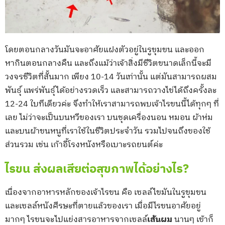
โดยตอนกลางวันมันจะอาศัยแฝงตัวอยู่ในรูขุมขน และออก
หากินตอนกลางคืน และถึงแม้ว่าเจ้าสิ่งมีชีวิตขนาดเล็กนี้จะมี
วงจรชีวิตที่สั้นมาก เพียง 10-14 วันเท่านั้น แต่มันสามารถผสม
พันธุ์ แพร่พันธุ์ได้อย่างรวดเร็ว และสามารถวางไข่ได้ถึงครั้งละ
12-24 ใบทีเดียวค่ะ จึงทำให้เราสามารถพบเจ้าไรขนนี้ได้ทุกๆ ที่
เลย ไม่ว่าจะเป็นบนหวีของเรา บนชุดเครื่องนอน หมอน ผ้าห่ม
และบนผ้าขนหนูที่เราใช้ในชีวิตประจำวัน รวมไปจนถึงของใช้
ส่วนรวม เช่น เก้าอี้โรงหนังหรือเบาะรถยนต์ค่ะ
ไรขน ส่งผลเสียต่อสุขภาพได้อย่างไร?
เนื่องจากอาหารหลักของเจ้าไรขน คือ เซลล์ไขมันในรูขุมขน
และเซลล์หนังศีรษะที่ตายแล้วของเรา เมื่อมีไรขนอาศัยอยู่
มากๆ ไรขนจะไปแย่งสารอาหารจากเซลล์
เส้นผม
นานๆ เข้าก็