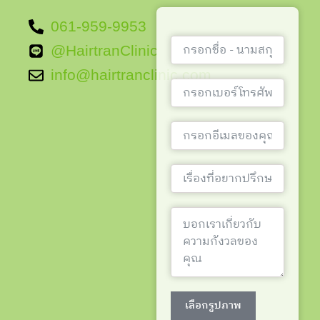
061-959-9953
@HairtranClinic
info@hairtranclinic.com
เลือกรูปภาพ