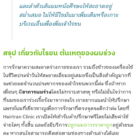
และลำตัวเส้นผมหนังศีรษะให้สะอาดอยู่
สม่ำเสมอ ไม่ให้มีไขมันมาเพิ่มเติมหรือเกาะ
บริเวณอื่นเพื่อเพิ่มเจ้าไรขน
สรุป เกี่ยวกับไรขน ต้นเหตุของผมร่วง
การรักษาความสะอาดร่างกายของเรา รวมถึงข้าวของเครื่องใช้
ในชีวิตประจำวันให้สะอาดเอี่ยมอยู่เสมอจึงเป็นสิ่งสำคัญมากที่
จะช่วยลดจำนวนประชากรของเจ้าไรขนพวกนี้ค่ะ ซึ่งถ้าหาก
เพื่อนๆ มี
อาการผมร่วง
โดยไม่ทราบสาเหตุ หรือไม่มั่นใจว่าการ
ที่ผมของเราร่วงเรื้อรังมาจากอะไร เราอยากแนะนำให้ปรึกษา
แพทย์ผมที่เชี่ยวชาญเพื่อการรักษาที่ตรงจุดจะดีกว่าค่ะ โดยที่
Hairtran Clinic เราเปิดให้เข้ารับคำปรึกษาฟรีโดยไม่เสียค่าใช้
จ่ายใดๆ ทั้งสิ้น และยังมีบริการ
ปลูกผมถาวรราคาถูก
อยู่ด้วยนะ
คะ หากสนใจสามารถติดต่อตามช่องทางด้านล่างได้เลย