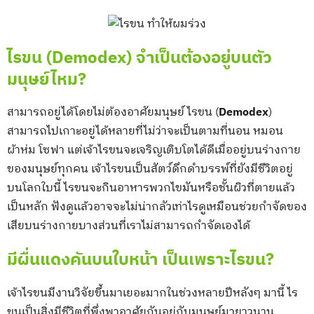
ไรขน (Demodex) จำเป็นต้องอยู่บนตัว
มนุษย์ไหม?
สามารถอยู่ได้โดยไม่ต้องอาศัยมนุษย์ ไรขน (
Demodex
)
สามารถไปเกาะอยู่ได้หลายที่ไม่ว่าจะเป็นตามที่นอน หมอน
ผ้าห่ม โซฟา แต่เจ้าไรขนจะเจริญเติบโตได้ดีเมื่ออยู่บนร่างกาย
ของมนุษย์ทุกคน เจ้าไรขนเป็นสัตว์ดึกดำบรรพ์ที่ยังมีชีวิตอยู่
บนโลกใบนี้ ไรขนจะกินอาหารพวกไขมันหรือชั้นผิวที่ตายแล้ว
เป็นหลัก ฟังดูเเล้วอาจจะไม่น่ากลัวเท่าไรดูเหมือนช่วยกำจัดของ
เสียบนร่างกายบางส่วนที่เราไม่สามารถกำจัดเองได้
มีผื่นแดงคันบนใบหน้า เป็นเพราะไรขน?
เจ้าไรขนมีงานวิจัยขึ้นมาเยอะมากในช่วงหลายปีหลังๆ มานี้ ไร
ขนเป็นสิ่งมีชีวิตที่พึ่งพาอาศัยกันอยู่กับมนุษย์มายาวนาน