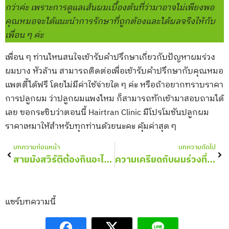
กว่าค่ะ เพราะการดูแลเส้นผมเบื้องต้นที่ว่ามาอาจไม่เพียงพอ
คุณหมอจะได้แนะนำการรักษาที่ถูกต้องและได้ผลจริงให้กับ
เพื่อน ๆ ค่ะ
เพื่อน ๆ ท่านไหนสนใจเข้ารับคำปรึกษาเกี่ยวกับปัญหาผมร่วง
ผมบาง หัวล้าน สามารถติดต่อเพื่อเข้ารับคำปรึกษากับคุณหมอ
แพตตี้ได้ฟรี โดยไม่มีค่าใช้จ่ายใด ๆ ค่ะ หรือถ้าอยากทราบราคา
การปลูกผม ว่าปลูกผมแพงไหม ก็สามารถทักเข้ามาสอบถามได้
เลย ขอกระซิบว่าตอนนี้ Hairtran Clinic มีโปรโมชันปลูกผม
ราคาเหมาให้สำหรับทุกท่านด้วยนะคะ คุ้มค่าสุด ๆ
Prev
Nex
บทความก่อนหน้า
บทความถัดไป
สายมังสวิรัติต้องกินอะไรเพื่อบำรุงผม
ความเครียดกับผมร่วงที่ใครหลายคนคิดไม่ถึง
แชร์บทความนี้