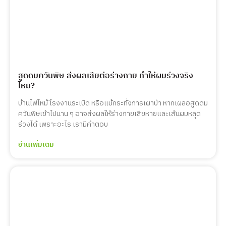
สูดดมควันพิษ ส่งผลเสียต่อร่างกาย ทำให้ผมร่วงจริง
ไหม?
บ้านไฟไหม้ โรงงานระเบิด หรือแม้กระทั่งการเผาป่า หากเผลอสูดดม
ควันพิษเข้าไปนาน ๆ อาจส่งผลให้ร่างกายเสียหายและเส้นผมหลุด
ร่วงได้ เพราะอะไร เรามีคำตอบ
อ่านเพิ่มเติม