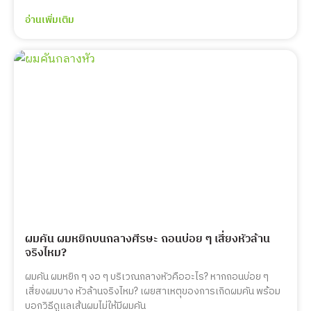
อ่านเพิ่มเติม
ผมคัน ผมหยิกบนกลางศีรษะ ถอนบ่อย ๆ เสี่ยงหัวล้าน
จริงไหม?
ผมคัน ผมหยิก ๆ งอ ๆ บริเวณกลางหัวคืออะไร? หากถอนบ่อย ๆ
เสี่ยงผมบาง หัวล้านจริงไหม? เผยสาเหตุของการเกิดผมคัน พร้อม
บอกวิธีดูแลเส้นผมไม่ให้มีผมคัน