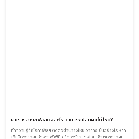
ผมร่วงจากซิฟิลิสคืออะไร สามารถปลูกผมได้ไหม?
ทำความรู้จักโรคซิฟิลิส ติดต่อผ่านทางไหน อาการเป็นอย่างไร หาก
เริ่มมีอาการผมร่วงจากซิฟิลิส ถือว่าร้ายแรงไหม รักษาอาการผม