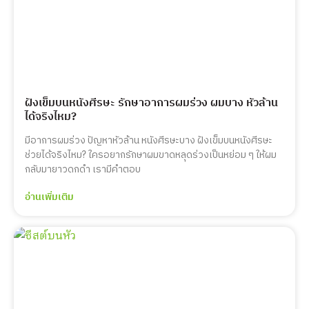
ฝังเข็มบนหนังศีรษะ รักษาอาการผมร่วง ผมบาง หัวล้าน
ได้จริงไหม?
มีอาการผมร่วง ปัญหาหัวล้าน หนังศีรษะบาง ฝังเข็มบนหนังศีรษะ
ช่วยได้จริงไหม? ใครอยากรักษาผมขาดหลุดร่วงเป็นหย่อม ๆ ให้ผม
กลับมายาวดกดำ เรามีคำตอบ
อ่านเพิ่มเติม