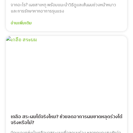
จากอะไร? เผยสาเหตุ พร้อมแนะนำวิธีดูแลเส้นผมช่วงหน้าหนาว
และการรักษาหากอาการรุนแรง
อ่านเพิ่มเติม
เกลือ สระผมได้จริงไหม? ช่วยลดอาการผมขาดหลุดร่วงได้
จริงหรือไม่?
มีคนบางกลุ่มนำเกลือมาสระผมเพื่อลดผมร่วง หลายคนคงสงสัยว่า