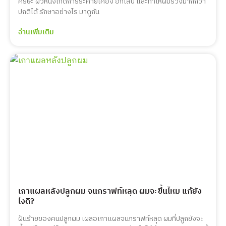
ศีรษะ ผิวหนังเกิดการระคายเคือง อักเสบ และทำให้ผมร่วงมากกว่า
ปกติได้ รักษาอย่างไร มาดูกัน
อ่านเพิ่มเติม
เกาแผลหลังปลูกผม จนกราฟท์หลุด ผมจะขึ้นไหม แก้ยัง
ไงดี?
ฝันร้ายของคนปลูกผม เผลอเกาแผลจนกราฟท์หลุด ผมที่ปลูกยังจะ