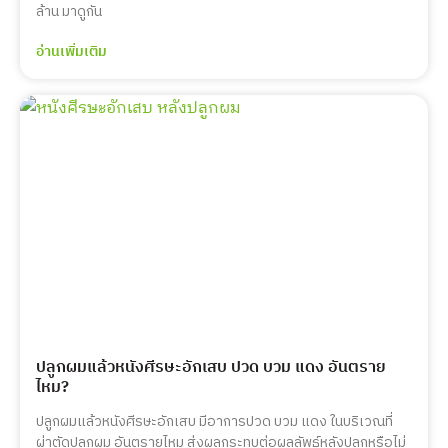
ล้าน มาดูกัน
อ่านเพิ่มเติม
ปลูกผมแล้วหนังศีรษะอักเสบ ปวด บวม แดง อันตราย
ไหม?
ปลูกผมแล้วหนังศีรษะอักเสบ มีอาการปวด บวม แดง ในบริเวณที่
ผ่าตัดปลูกผม อันตรายไหม ส่งผลกระทบต่อผลลัพธ์หลังปลูกหรือไม่