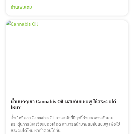
อ่านเพิ่มเติม
น้ำมันกัญชา Cannabis Oil ผสมกับแชมพู ใช้สระผมได้
ไหม?
น้ำมันกัญชา Cannabis Oil สารสกัดที่มีฤทธิ์ช่วยลดการอักเสบ
กระตุ้นการไหลเวียนของเลือด สามารถนำมาผสมกับแชมพู เพื่อใช้
สระผมได้ไหม หาคำตอบได้ที่นี่