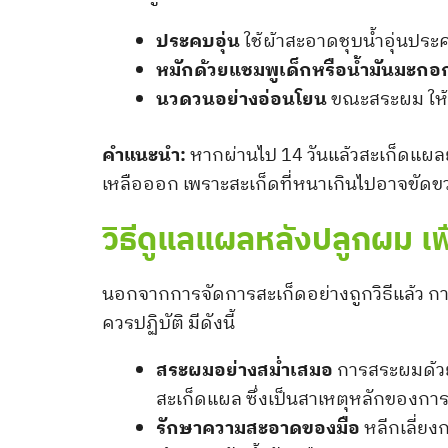
ประคบอุ่น
ใช้ผ้าสะอาดชุบน้ำอุ่นประ
หมักด้วยแชมพูเด็กหรือน้ำมันมะกอ
นวดวนอย่างอ่อนโยน
ขณะสระผม ให้ใ
คำแนะนำ:
หากผ่านไป 14 วันแล้วสะเก็ดแผล
เหลือออก เพราะสะเก็ดที่หนาเกินไปอาจขัดข
วิธีดูแลแผลหลังปลูกผม เพื
นอกจากการจัดการสะเก็ดอย่างถูกวิธีแล้ว การด
ควรปฏิบัติ มีดังนี้
สระผมอย่างสม่ำเสมอ
การสระผมด้วยแ
สะเก็ดแผล ซึ่งเป็นสาเหตุหลักของกา
รักษาความสะอาดของมือ
หลีกเลี่ยง