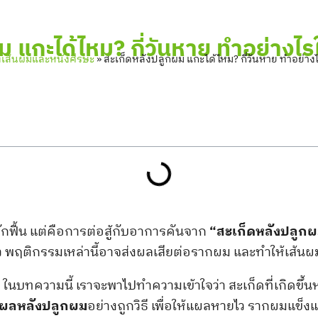
ม แกะได้ไหม? กี่วันหาย ทำอย่างไร
่องเส้นผมและหนังศีรษะ
»
สะเก็ดหลังปลูกผม แกะได้ไหม? กี่วันหาย ทำอย่าง
รพักฟื้น แต่คือการต่อสู้กับอาการคันจาก
“สะเก็ดหลังปลูก
ว พฤติกรรมเหล่านี้อาจส่งผลเสียต่อรากผม และทำให้เส้นผมท
ย ในบทความนี้ เราจะพาไปทำความเข้าใจว่า สะเก็ดที่เกิดขึ
ผลหลังปลูกผม
อย่างถูกวิธี เพื่อให้แผลหายไว รากผมแข็ง