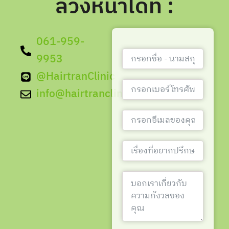
ล่วงหน้าได้ที่ :
061-959-
9953
@HairtranClinic
info@hairtranclinic.com