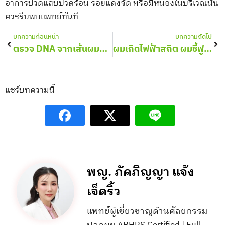
อาการปวดแสบปวดร้อน รอยแดงจัด หรือมีหนองในบริเวณนั้น
ควรรีบพบแพทย์ทันที
Prev
Nex
บทความก่อนหน้า
บทความถัดไป
ตรวจ DNA จากเส้นผมที่ปลูก นำมาตรวจได้ไหม?
ผมเกิดไฟฟ้าสถิต ผมชี้ฟู เกิดจากอะไร แก้ยังไงได้บ้าง?
แชร์บทความนี้
พญ. ภัคภิญญา แจ้ง
เจ็ดริ้ว
แพทย์ผู้เชี่ยวชาญด้านศัลยกรรม