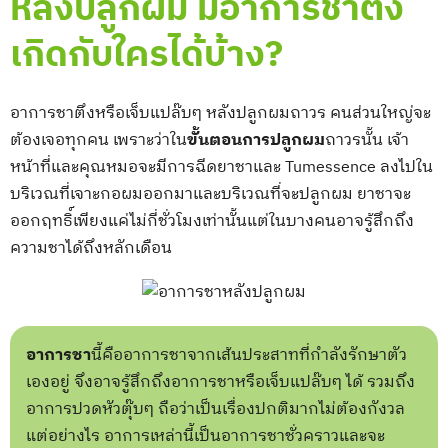
หลังปลูกผม มีอาการชาตึง
เกิดกับใครได้บ้าง?
อาการชาตึงหรือเจ็บแปล๊บๆ หลังปลูกผมถาวร คนส่วนใหญ่จะ
ต้องเจอทุกคน เพราะว่าใน
ขั้นตอนการปลูกผม
ถาวรนั้น เจ้า
หน้าที่และคุณหมอจะมีการฉีดยาชาและ Tumessence ลงไปใน
บริเวณที่เจาะกอผมออกมาและบริเวณที่จะปลูกผม ยาชาจะ
ออกฤทธิ์เพียงแค่ไม่กี่ชั่วโมงเท่านั้นแต่ในบางคนอาจรู้สึกถึง
ความชาได้ถึงหลักเดือน
อาการชา
นี้คืออาการชาจากเส้นประสาทที่กำลังรักษาตัว
เองอยู่ จึงอาจรู้สึกถึงอาการชาหรือเจ็บแปล๊บๆ ได้ รวมถึง
อาการปวดหัวตุ๊บๆ ถือว่าเป็นเรื่องปกติมากไม่ต้องกังวล
แต่อย่างไร อาการเหล่านี้เป็นอาการชาชั่วคราวและจะ