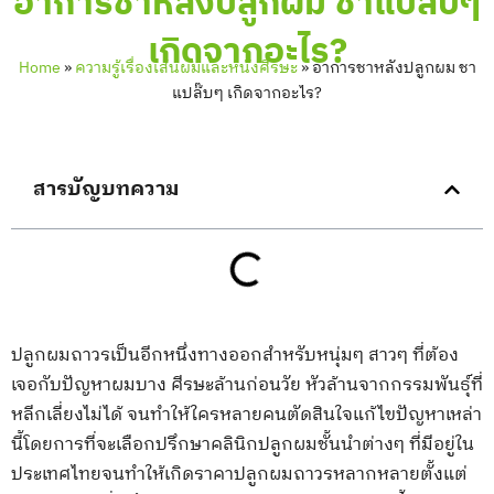
อาการชาหลังปลูกผม ชาแปล๊บๆ
เกิดจากอะไร?
Home
»
ความรู้เรื่องเส้นผมและหนังศีรษะ
»
อาการชาหลังปลูกผม ชา
แปล๊บๆ เกิดจากอะไร?
สารบัญบทความ
ปลูกผมถาวรเป็นอีกหนึ่งทางออกสำหรับหนุ่มๆ สาวๆ ที่ต้อง
เจอกับปัญหาผมบาง ศีรษะล้านก่อนวัย หัวล้านจากกรรมพันธุ์ที่
หลีกเลี่ยงไม่ได้ จนทำให้ใครหลายคนตัดสินใจแก้ไขปัญหาเหล่า
นี้โดยการที่จะเลือกปรึกษาคลินิกปลูกผมชั้นนำต่างๆ ที่มีอยู่ใน
ประเทศไทยจนทำให้เกิดราคาปลูกผมถาวรหลากหลายตั้งแต่