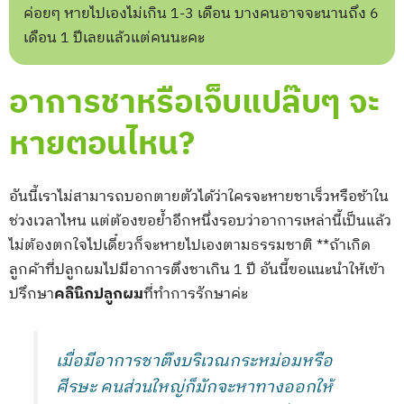
ค่อยๆ หายไปเองไม่เกิน 1-3 เดือน บางคนอาจจะนานถึง 6
เดือน 1 ปีเลยแล้วแต่คนนะคะ
อาการชาหรือเจ็บแปล๊บๆ จะ
หายตอนไหน?
อันนี้เราไม่สามารถบอกตายตัวได้ว่าใครจะหายชาเร็วหรือช้าใน
ช่วงเวลาไหน แต่ต้องขอย้ำอีกหนึ่งรอบว่าอาการเหล่านี้เป็นแล้ว
ไม่ต้องตกใจไปเดี๋ยวก็จะหายไปเองตามธรรมชาติ **ถ้าเกิด
ลูกค้าที่ปลูกผมไปมีอาการตึงชาเกิน 1 ปี อันนี้ขอแนะนำให้เข้า
ปรึกษา
คลินิกปลูกผม
ที่ทำการรักษาค่ะ
เมื่อมีอาการชาตึงบริเวณกระหม่อมหรือ
ศีรษะ คนส่วนใหญ่ก็มักจะหาทางออกให้