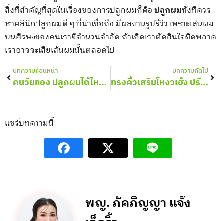
สิ่งที่สำคัญที่สุดในเรื่องของการปลูกผมก็คือ
ปลูกผม
ทั้งทีควร
หาคลินิกปลูกผมดี ๆ ที่น่าเชื่อถือ มีผลงานรูปรีวิว เพราะเส้นผม
บนศีรษะของคนเรามีจำนวนจำกัด ถ้าเกิดเราตัดสินใจผิดพลาด
เราอาจจะเสียเส้นผมนั้นตลอดไป
Prev
Nex
บทความก่อนหน้า
บทความถัดไป
คนวัยทอง ปลูกผมได้ไหม? อยากแก้ปัญหาหัวล้าน ต้องรู้!
ทรงคิ้วเสริมโหงวเฮ้ง ปรับรูปหน้าให้ดูสวยขึ้น
แชร์บทความนี้
พญ. ภัคภิญญา แจ้ง