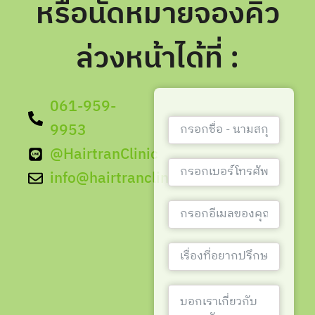
หรือนัดหมายจองคิว
ล่วงหน้าได้ที่ :
061-959-
9953
@HairtranClinic
info@hairtranclinic.com