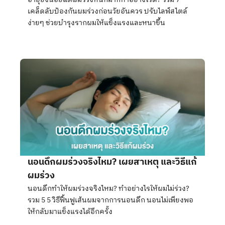
เคล็ดลับป้องกันผมร่วงก่อนวัยอันควร ปรับไลฟ์สไตล์
ง่ายๆ ช่วยบำรุงรากผมให้แข็งแรงและหนาขึ้น
นอนดึกผมร่วงจริงไหม? เผยสาเหตุ และวิธีแก้
ผมร่วง
นอนดึกทำให้ผมร่วงจริงไหม? ทำอย่างไรให้ผมไม่ร่วง?
รวม 5 5 วิธีฟื้นฟูเส้นผมจากการนอนดึก นอนไม่เพียงพอ
ให้กลับมาแข็งแรงได้อีกครั้ง