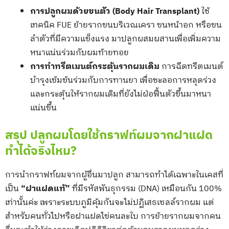
การปลูกผมด้วยขนตัว (Body Hair Transplant)
ใช้
เทคนิค FUE ย้ายรากขนบริเวณเครา ขนหน้าอก หรือขน
ลำตัวที่มีความแข็งแรง มาปลูกผสมผสานเพื่อเพิ่มความ
หนาแน่นร่วมกับผมท้ายทอย
การทำทรีตเมนต์กระตุ้นรากผมเดิม
การฉีดทรีตเมนต์
บำรุงเข้มข้นร่วมกับการทานยา เพื่อชะลอการหลุดร่วง
และกระตุ้นให้รากผมเดิมที่ยังไม่ฝ่อฟื้นตัวขึ้นมาหนา
แน่นขึ้น
สรุป ปลูกผมโดยใช้กราฟท์ผมจากฝาแฝด
ทำได้จริงไหม?
การนำกราฟท์ผมจากผู้อื่นมาปลูก สามารถทำได้เฉพาะในเคสที่
เป็น
“ฝาแฝดแท้”
ที่มีรหัสพันธุกรรม (DNA) เหมือนกัน 100%
เท่านั้นค่ะ เพราะระบบภูมิคุ้มกันจะไม่ปฏิเสธเซลล์รากผม แต่
สำหรับคนทั่วไปหรือฝาแฝดไข่คนละใบ การย้ายรากผมจากคน