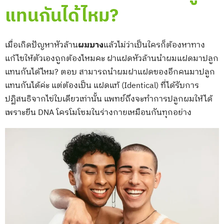
แทนกันได้ไหม?
เมื่อเกิดปัญหาหัวล้าน
ผมบาง
แล้วไม่ว่าเป็นใครก็ต้องหาทาง
แก้ไขให้ตัวเองถูกต้องไหมคะ ฝาแฝดหัวล้านนำผมแฝดมาปลูก
แทนกันได้ไหม? ตอบ สามารถนำผมฝาแฝดของอีกคนมาปลูก
แทนกันได้ค่ะ แต่ต้องเป็น แฝดแท้ (Identical) ที่ได้รับการ
ปฏิสนธิจากไข่ใบเดียวเท่านั้น แพทย์ถึงจะทำการปลูกผมให้ได้
เพราะยีน DNA โครโมโซมในร่างกายเหมือนกันทุกอย่าง