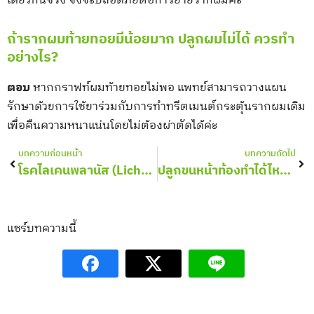
เดียวกันจริง จึงจะปลอดภัยต่อการย้ายรากผมค่ะ
ถ้ารากผมท้ายทอยมีน้อยมาก ปลูกผมไม่ได้ ควรทำ
อย่างไร?
ตอบ
หากกราฟท์ผมท้ายทอยไม่พอ แพทย์สามารถวางแผน
รักษาด้วยการใช้ยาร่วมกับการทำทรีตเมนต์กระตุ้นรากผมเดิม
เพื่อคืนความหนาแน่นโดยไม่ต้องผ่าตัดได้ค่ะ
Prev
Nex
บทความก่อนหน้า
บทความถัดไป
โรคไลเคนพลานัส (Lichen Planus) ส่งผลกระทบอย่างไรต่อเส้นผม หนังศีรษะ
ปลูกขนหน้าท้องทำได้ไหม เหมือนปลูกผมหรือไม่ มีข้อจำกัดอะไรบ้าง?
แชร์บทความนี้