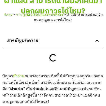
ฝาแฝด สามารถนำผมอีกคนมา
ปลูกผมถาวรได้ไหม?
Home
»
ความรู้เรื่องเส้นผมและหนังศีรษะ
»
ฝาแฝด สามารถนำผมอีก
คนมาปลูกผมถาวรได้ไหม?
สารบัญบทความ
ปัญหา
หัวล้าน
ผมบางสามารถเกิดขึ้นได้กับทุกเพศทุกวัยและทุก
คน แต่วันนี้เรามีหนึ่งคำถามที่ช่วงนี้คนถามกันเข้ามาเยอะมาก
คือ “
ฝาแฝด
” เป็นฝาแฝดกันแต่อีกคนมีปัญหาแนวไรผมด้าน
หน้าล้านเถิกลึกสูงขึ้นกว่าอีกคน สามารถนำผมฝาแฝดอีกคน
มาปลูกผมแทนกันได้ไหมนะ?