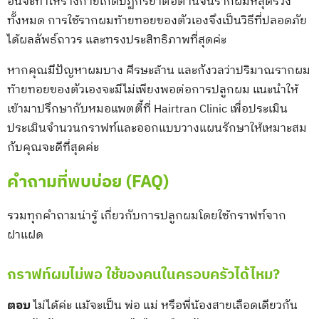
อื่นจะทำให้ร่างกายเกิดปฏิกิริยาต่อต้านจนรากผมหลุดร่วง
ทั้งหมด การใช้รากผมท้ายทอยของตัวเองจึงเป็นวิธีที่ปลอดภัย
ได้ผลลัพธ์ถาวร และทรงประสิทธิภาพที่สุดค่ะ
หากคุณมีปัญหาผมบาง ศีรษะล้าน และกังวลว่าปริมาณรากผม
ท้ายทอยของตัวเองจะมีไม่เพียงพอต่อการปลูกผม แนะนำให้
เข้ามาปรึกษากับหมอแพตตี้ที่ Hairtran Clinic เพื่อประเมิน
ประเมินจำนวนกราฟท์และออกแบบวางแผนรักษาให้เหมาะสม
กับคุณจะดีที่สุดค่ะ
คำถามที่พบบ่อย (FAQ)
รวมทุกคำถามน่ารู้ เกี่ยวกับการปลูกผมโดยใช้กราฟท์จาก
ฝาแฝด
กราฟท์ผมไม่พอ ใช้ของคนในครอบครัวได้ไหม?
ตอบ
ไม่ได้ค่ะ แม้จะเป็น พ่อ แม่ หรือพี่น้องสายเลือดเดียวกัน