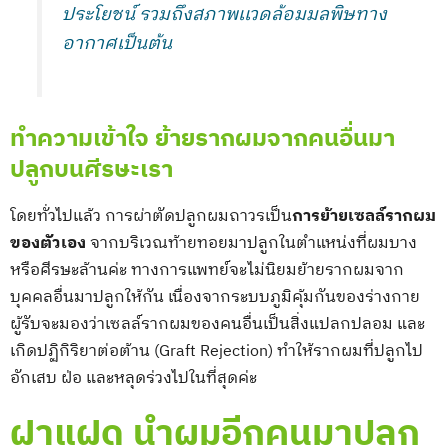
ประโยชน์ รวมถึงสภาพเเวดล้อมมลพิษทาง
อากาศเป็นต้น
ทำความเข้าใจ ย้ายรากผมจากคนอื่นมา
ปลูกบนศีรษะเรา
โดยทั่วไปแล้ว การผ่าตัดปลูกผมถาวรเป็น
การย้ายเซลล์รากผม
ของตัวเอง
จากบริเวณท้ายทอยมาปลูกในตำแหน่งที่ผมบาง
หรือศีรษะล้านค่ะ ทางการแพทย์จะไม่นิยมย้ายรากผมจาก
บุคคลอื่นมาปลูกให้กัน เนื่องจากระบบภูมิคุ้มกันของร่างกาย
ผู้รับจะมองว่าเซลล์รากผมของคนอื่นเป็นสิ่งแปลกปลอม และ
เกิดปฏิกิริยาต่อต้าน (Graft Rejection) ทำให้รากผมที่ปลูกไป
อักเสบ ฝ่อ และหลุดร่วงไปในที่สุดค่ะ
ฝาแฝด นำผมอีกคนมาปลูก