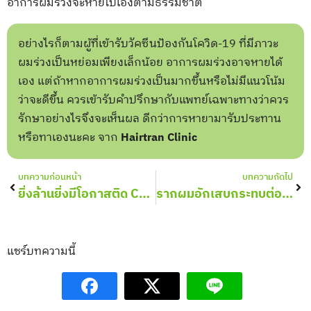
อาการผมร่วงจะหายไปเองตามธรรมชาติ
อย่างไรก็ตามผู้ที่เข้ารับวัคซีนป้องกันโควิด-19 ที่มีภาวะ
ผมร่วงเป็นหย่อมเพียงเล็กน้อย อาการผมร่วงอาจหายได้
เอง แต่ถ้าหากอาการผมร่วงเป็นมากขึ้นหรือไม่มีแนวโน้ม
ว่าจะดีขึ้น ควรเข้ารับคำปรึกษากับแพทย์เฉพาะทางว่าควร
รักษาอย่างไรจึงจะเห็นผล ดีกว่าการหายามารับประทาน
หรือทาเองนะคะ จาก
Hairtran Clinic
Prev
Nex
บทความก่อนหน้า
บทความถัดไป
ยิ่งล้านยิ่งมีโอกาสติด COVID-19
รากผมอักเสบกระทบต่อเส้นผมไหม
แชร์บทความนี้