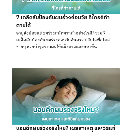
7 เคล็ดลับป้องกันผมร่วงก่อนวัย ที่ใครก็ทำ
ตามได้
อายุยังน้อยแต่ผมร่วงหนักมากทำอย่างไรดี? รวม 7
เคล็ดลับป้องกันผมร่วงก่อนวัยอันควร ปรับไลฟ์สไตล์
ง่ายๆ ช่วยบำรุงรากผมให้แข็งแรงและหนาขึ้น
นอนดึกผมร่วงจริงไหม? เผยสาเหตุ และวิธีแก้