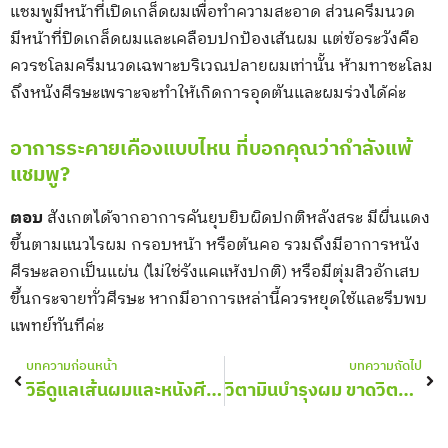
แชมพูมีหน้าที่เปิดเกล็ดผมเพื่อทำความสะอาด ส่วนครีมนวด
มีหน้าที่ปิดเกล็ดผมและเคลือบปกป้องเส้นผม แต่ข้อระวังคือ
ควรชโลมครีมนวดเฉพาะบริเวณปลายผมเท่านั้น ห้ามทาชะโลม
ถึงหนังศีรษะเพราะจะทำให้เกิดการอุดตันและผมร่วงได้ค่ะ
อาการระคายเคืองแบบไหน ที่บอกคุณว่ากำลังแพ้
แชมพู?
ตอบ
สังเกตได้จากอาการคันยุบยิบผิดปกติหลังสระ มีผื่นแดง
ขึ้นตามแนวไรผม กรอบหน้า หรือต้นคอ รวมถึงมีอาการหนัง
ศีรษะลอกเป็นแผ่น (ไม่ใช่รังแคแห้งปกติ) หรือมีตุ่มสิวอักเสบ
ขึ้นกระจายทั่วศีรษะ หากมีอาการเหล่านี้ควรหยุดใช้และรีบพบ
แพทย์ทันทีค่ะ
Prev
Nex
บทความก่อนหน้า
บทความถัดไป
วิธีดูแลเส้นผมและหนังศีรษะ ป้องกันผมร่วง ผมบาง ทำอย่างไร?
วิตามินบำรุงผม ขาดวิตามินอะไรทำให้ผมร่วง?