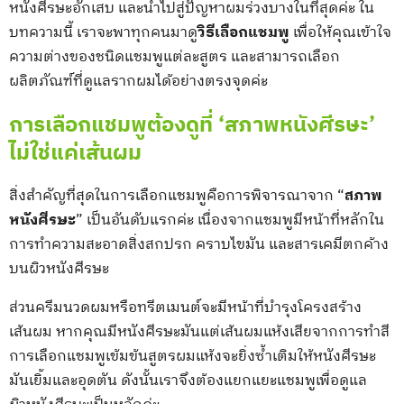
หนังศีรษะอักเสบ และนำไปสู่ปัญหาผมร่วงบางในที่สุดค่ะ ใน
บทความนี้ เราจะพาทุกคนมาดู
วิธีเลือกแชมพู
เพื่อให้คุณเข้าใจ
ความต่างของชนิดแชมพูแต่ละสูตร และสามารถเลือก
ผลิตภัณฑ์ที่ดูแลรากผมได้อย่างตรงจุดค่ะ
การเลือกแชมพูต้องดูที่ ‘สภาพหนังศีรษะ’
ไม่ใช่แค่เส้นผม
สิ่งสำคัญที่สุดในการเลือกแชมพูคือการพิจารณาจาก “
สภาพ
หนังศีรษะ
” เป็นอันดับแรกค่ะ เนื่องจากแชมพูมีหน้าที่หลักใน
การทำความสะอาดสิ่งสกปรก คราบไขมัน และสารเคมีตกค้าง
บนผิวหนังศีรษะ
ส่วนครีมนวดผมหรือทรีตเมนต์จะมีหน้าที่บำรุงโครงสร้าง
เส้นผม หากคุณมีหนังศีรษะมันแต่เส้นผมแห้งเสียจากการทำสี
การเลือกแชมพูเข้มข้นสูตรผมแห้งจะยิ่งซ้ำเติมให้หนังศีรษะ
มันเยิ้มและอุดตัน ดังนั้นเราจึงต้องแยกแยะแชมพูเพื่อดูแล