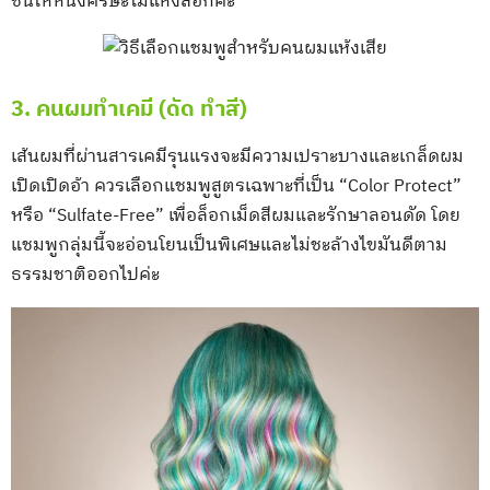
ชื้นให้หนังศีรษะไม่แห้งลอกค่ะ
3. คนผมทำเคมี (ดัด ทำสี)
เส้นผมที่ผ่านสารเคมีรุนแรงจะมีความเปราะบางและเกล็ดผม
เปิดเปิดอ้า ควรเลือกแชมพูสูตรเฉพาะที่เป็น “Color Protect”
หรือ “Sulfate-Free” เพื่อล็อกเม็ดสีผมและรักษาลอนดัด โดย
แชมพูกลุ่มนี้จะอ่อนโยนเป็นพิเศษและไม่ชะล้างไขมันดีตาม
ธรรมชาติออกไปค่ะ