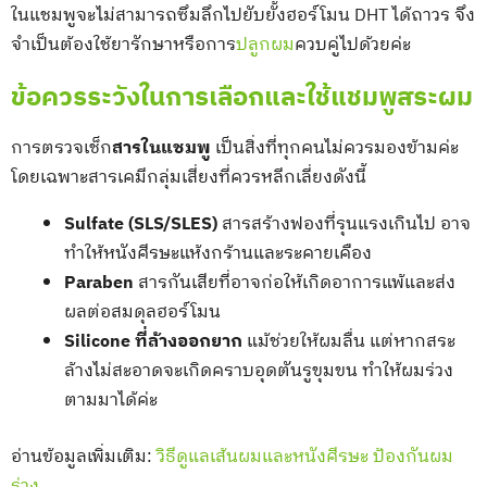
ในแชมพูจะไม่สามารถซึมลึกไปยับยั้งฮอร์โมน DHT ได้ถาวร จึง
จำเป็นต้องใช้ยารักษาหรือการ
ปลูกผม
ควบคู่ไปด้วยค่ะ
ข้อควรระวังในการเลือกและใช้แชมพูสระผม
การตรวจเช็ก
สารในแชมพู
เป็นสิ่งที่ทุกคนไม่ควรมองข้ามค่ะ
โดยเฉพาะสารเคมีกลุ่มเสี่ยงที่ควรหลีกเลี่ยงดังนี้
Sulfate (SLS/SLES)
สารสร้างฟองที่รุนแรงเกินไป อาจ
ทำให้หนังศีรษะแห้งกร้านและระคายเคือง
Paraben
สารกันเสียที่อาจก่อให้เกิดอาการแพ้และส่ง
ผลต่อสมดุลฮอร์โมน
Silicone ที่ล้างออกยาก
แม้ช่วยให้ผมลื่น แต่หากสระ
ล้างไม่สะอาดจะเกิดคราบอุดตันรูขุมขน ทำให้ผมร่วง
ตามมาได้ค่ะ
อ่านข้อมูลเพิ่มเติม:
วิธีดูแลเส้นผมและหนังศีรษะ ป้องกันผม
ร่วง