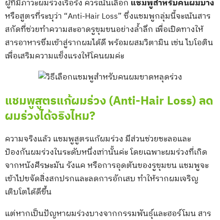
ผู้ที่มีภาวะผมร่วงเรื้อรัง ควรเน้นเลือก
แชมพูสำหรับคนผมบาง
หรือสูตรที่ระบุว่า “Anti-Hair Loss” ซึ่งแชมพูกลุ่มนี้จะเน้นสาร
สกัดที่ช่วยทำความสะอาดรูขุมขนอย่างล้ำลึก เพื่อเปิดทางให้
สารอาหารซึมเข้าสู่รากผมได้ดี พร้อมผสมวิตามิน เช่น ไบโอติน
เพื่อเสริมความแข็งแรงให้โคนผมค่ะ
แชมพูสูตรแก้ผมร่วง (Anti-Hair Loss) ลด
ผมร่วงได้จริงไหม?
ความจริงแล้ว แชมพูสูตรแก้ผมร่วง มีส่วนช่วยชะลอและ
ป้องกันผมร่วงในระดับหนึ่งเท่านั้นค่ะ โดยเฉพาะผมร่วงที่เกิด
จากหนังศีรษะมัน รังแค หรือการอุดตันของรูขุมขน แชมพูจะ
เข้าไปขจัดสิ่งสกปรกและลดการอักเสบ ทำให้รากผมเจริญ
เติบโตได้ดีขึ้น
แต่หากเป็นปัญหาผมร่วงบางจากกรรมพันธุ์และฮอร์โมน สาร