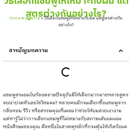
วิธีเลือกแชมพูให้เหมาะกับผม แต่
สูตรต่างกันอย่างไร?
Home
»
บทความ
»
วิธีเลือกแชมพูให้เหมาะกับผม แต่สูตรต่างกัน
อย่างไร?
สารบัญบทความ
แชมพูสระผมในท้องตลาดปัจจุบันมีให้เลือกมากมายหลายสูตร
จนน่าปวดหัวเลยใช่ไหมคะ? หลายคนมักจะเลือกซื้อแชมพูจาก
กลิ่นหอม รีวิว หรือสรรพคุณที่เคลมว่าช่วยให้ผมสวยเงางาม
แต่หารู้ไม่ว่าการเลือกแชมพูที่ไม่เหมาะกับสภาพเส้นผมและ
หนังศีรษะของคุณ คือหนึ่งในสาเหตุหลักที่กระตุ้นให้เกิดรังแค